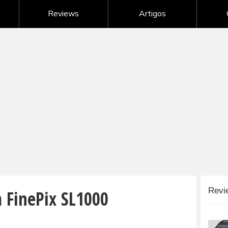
Nikon - câmeras digitais
Reviews
Artigos
Samsung - câmeras digitais
Sony - câmeras digitais
G
Câmeras digitais de outras marcas
m FinePix SL1000