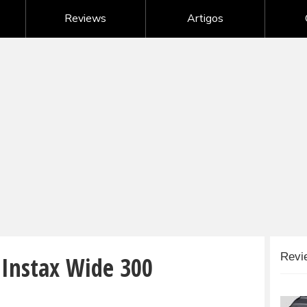
Nikon - câmeras digitais
Reviews
Artigos
Samsung - câmeras digitais
Sony - câmeras digitais
G
Câmeras digitais de outras marcas
 Instax Wide 300