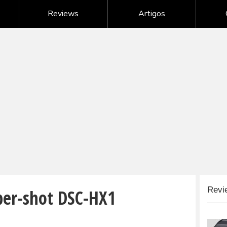
Nikon - câmeras digitais
Reviews
Artigos
Samsung - câmeras digitais
Sony - câmeras digitais
G
Câmeras digitais de outras marcas
ber-shot DSC-HX1