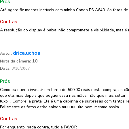
Prós
Até agora fiz macros incríveis com minha Canon PS A640. As fotos de
Contras
A resolução do display é baixa, não compromete a visibilidade, mas é m
drica.uchoa
Autor:
10
Nota da câmera:
Data:
3/10/2007
Prós
Como eu queria investir em torno de 500,00 reais nesta compra, as câ
que ela, mas depois que peguei essa nas mãos, não quis mais soltar. 
luxo.... Comprei a preta. Ela é uma caixinha de surpresas com tantos 
Felizmente as fotos estão saindo muuuuuuito bem, mesmo assim.
Contras
Por enquanto, nada contra, tudo a FAVOR