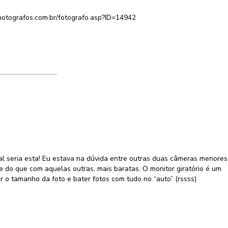
photografos.com.br/fotografo.asp?ID=14942
al seria esta! Eu estava na dúvida entre outras duas câmeras menores
e do que com aquelas outras, mais baratas. O monitor giratório é um
ar o tamanho da foto e bater fotos com tudo no “auto” (rssss)