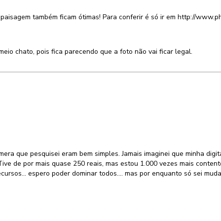
 paisagem também ficam ótimas! Para conferir é só ir em http://www.
eio chato, pois fica parecendo que a foto não vai ficar legal.
mera que pesquisei eram bem simples. Jamais imaginei que minha digit
Tive de por mais quase 250 reais, mas estou 1.000 vezes mais content
recursos... espero poder dominar todos.... mas por enquanto só sei mud