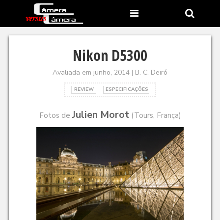
Nikon D5300
Avaliada em junho, 2014 | B. C. Deiró
REVIEW
ESPECIFICAÇÕES
Julien Morot
Fotos de
(
Tours, França
)