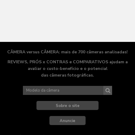
CÂMERA versus CÂMERA: mais de 700 câmeras analisadas!
REVIEWS, PRÓS x CONTRAS e COMPARATIVOS ajudam a
avaliar o
custo-benefício
e o potencial
das câmeras fotográficas.
Sobre o site
Anuncie