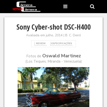
Sony Cyber-shot DSC-H400
Avaliada em julho, 2014 | B. C. Deiró
REVIEW
ESPECIFICAÇÕES
Oswald Martinez
Fotos de
(
Los Teques, Miranda - Venezuela
)