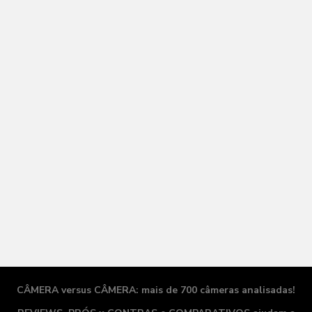
CÂMERA versus CÂMERA: mais de 700 câmeras analisadas!