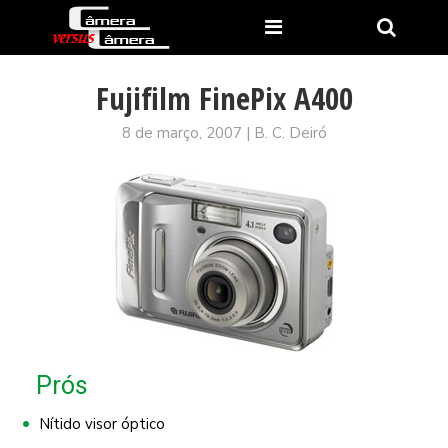
Fujifilm FinePix A400
8 de março, 2007 | B. C. Deiró
Prós
Nítido visor óptico