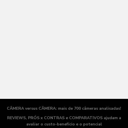
CÂMERA versus CÂMERA: mais de 700 câmeras analisadas!
REVIEWS, PRÓS x CONTRAS e COMPARATIVOS ajudam a
avaliar o
custo-benefício
e o potencial