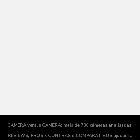
CÂMERA versus CÂMERA: mais de 700 câmeras analisadas!
REVIEWS, PRÓS x CONTRAS e COMPARATIVOS ajudam a