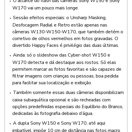
O alcance do flash das câmeras Sony W150 e Sony
W170 vai um pouco mais longe.
Sessão efeitos especiais: o Unsharp Masking,
Desfocagem Radial e Retro estão apenas nas
câmeras W130-W150-W170, que também detém o
corretivo de olhos vermelhos em fotos gravadas. O
divertido Happy Faces é privilégio das duas últimas.
Ainda: só o slideshow das Cyber-shot W150 e
W170 detecta e dá destaque aos rostos. Só elas
permitem marcar as fotos favoritas e são capazes de
filtrar imagens com crianças ou pessoas, boa pedida
para facilitar sua localização e exibição.
Também somente essas duas câmeras disponibilizam
caixa subaquática opcional e são recheadas com
opções predefinidas especiais do Equilíbrio do Branco,
dedicadas às fotografia debaixo d’água.
A dupla Sony W150 e Sony W170, até aqui
imbatível, impõe 10 cm de distância nas fotos macro