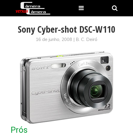
Sony Cyber-shot DSC-W110
16 de junho, 2008 | B. C. Deiró
Prós