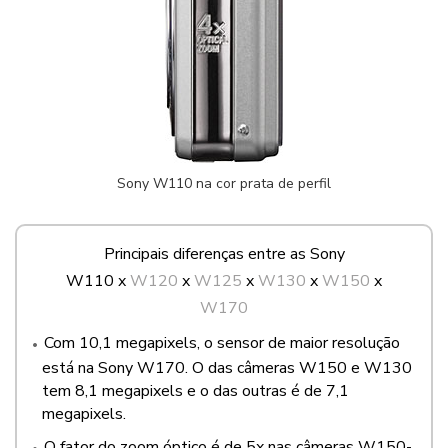
Sony W110 na cor prata de perfil
Principais diferenças entre as Sony
W110 x
W120
x
W125
x
W130
x
W150
x
W170
Com 10,1 megapixels, o sensor de maior resolução
está na Sony W170. O das câmeras W150 e W130
tem 8,1 megapixels e o das outras é de 7,1
megapixels.
O fator do zoom óptico é de 5x nas câmeras W150-