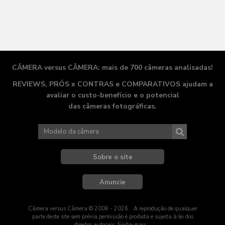
CÂMERA versus CÂMERA: mais de 700 câmeras analisadas!
REVIEWS, PRÓS x CONTRAS e COMPARATIVOS ajudam a
avaliar o
custo-benefício
e o potencial
das câmeras fotográficas.
Sobre o site
Anuncie
Câmera versus Câmera © 2006 - 2026
. A
reprodução de qualquer
parte deste site sem prévia permissão é proibida e sujeita à lei dos
direitos autorais. Saiba mais...