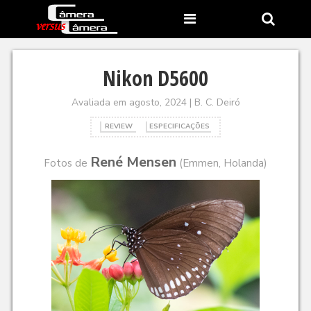
Nikon D5600
Avaliada em agosto, 2024 | B. C. Deiró
REVIEW
ESPECIFICAÇÕES
René Mensen
Fotos de
(Emmen, Holanda)