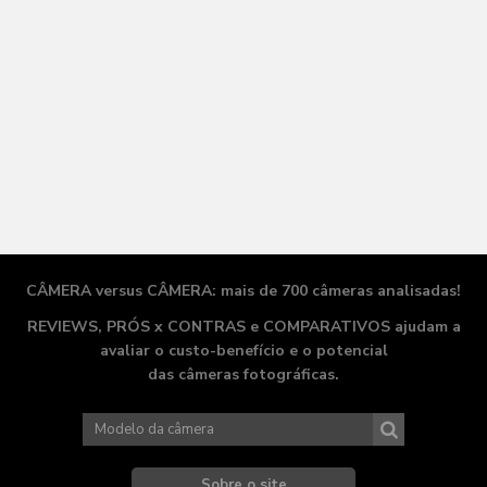
CÂMERA versus CÂMERA: mais de 700 câmeras analisadas!
REVIEWS, PRÓS x CONTRAS e COMPARATIVOS ajudam a
avaliar o
custo-benefício
e o potencial
das câmeras fotográficas.
Sobre o site