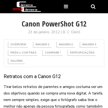
Canon PowerShot G12
23 de janeiro, 2012 | B. C. Deiró
OVERVIEW
IMAGEM 1
IMAGEM 2
IMAGEM 3
PRÓS x CONTRAS
COMPARE !
ESPECIFICAÇÕES
GALERIA
Retratos com a Canon G12
Tirar belos retratos de parentes e amigos costuma ser um
dos objetivos quando se compra uma nova digital. A tarefa,
nem sempre simples, exige que o fotógrafo saiba tirar o
melhor não apenas da pessoa fotografada, como tamnbém