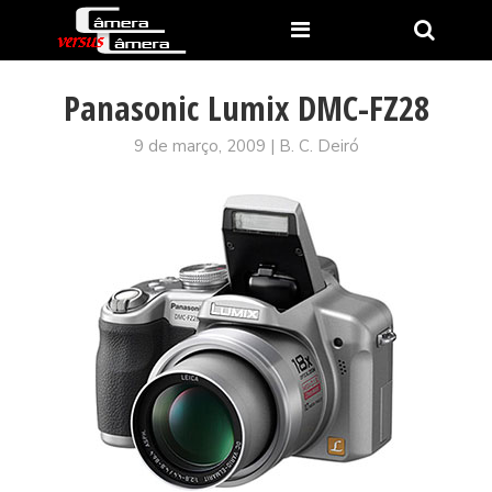
Panasonic Lumix DMC-FZ28
9 de março, 2009 | B. C. Deiró