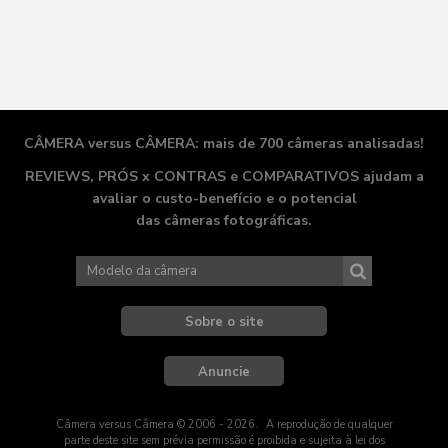
CÂMERA versus CÂMERA: mais de 700 câmeras analisadas!
REVIEWS, PRÓS x CONTRAS e COMPARATIVOS ajudam a
avaliar o
custo-benefício
e o potencial
das câmeras fotográficas.
Sobre o site
Anuncie
Câmera versus Câmera © 2006 - 2026
. A
reprodução de qualquer
parte deste site sem prévia permissão é proibida e sujeita à lei dos