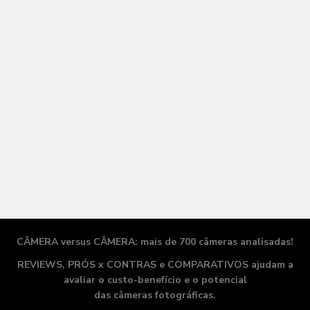
CÂMERA versus CÂMERA: mais de 700 câmeras analisadas!
REVIEWS, PRÓS x CONTRAS e COMPARATIVOS ajudam a
avaliar o
custo-benefício
e o potencial
das câmeras fotográficas.