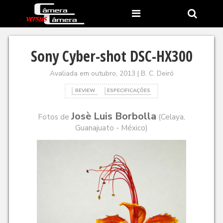
Sony Cyber-shot DSC-HX300
Avaliada em outubro, 2013 | B. C. Deiró
REVIEW
ESPECIFICAÇÕES
Josè Luis Borbolla
Fotos de
(Celaya,
Guanajuato - México)