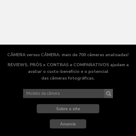
CÂMERA versus CÂMERA: mais de 700 câmeras analisadas!
REVIEWS, PRÓS x CONTRAS e COMPARATIVOS ajudam a
avaliar o
custo-benefício
e o potencial
das câmeras fotográficas.
Sobre o site
Anuncie