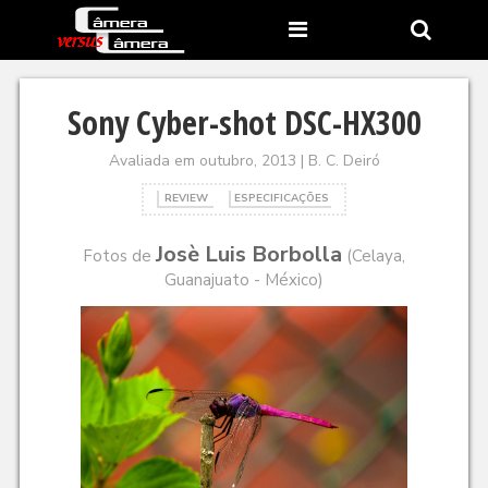
Sony Cyber-shot DSC-HX300
Avaliada em outubro, 2013 | B. C. Deiró
REVIEW
ESPECIFICAÇÕES
Josè Luis Borbolla
Fotos de
(Celaya,
Guanajuato - México)