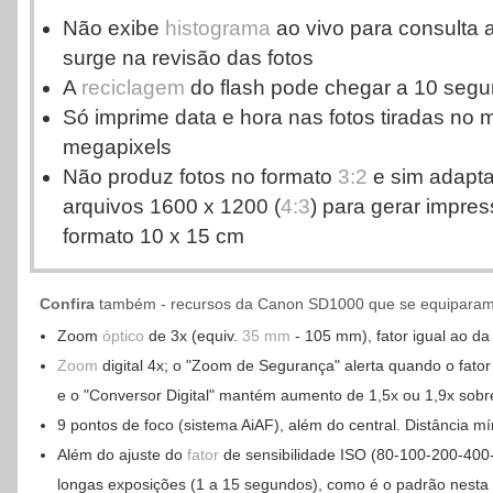
Não exibe
histograma
ao vivo para consulta a
surge na revisão das fotos
A
reciclagem
do flash pode chegar a 10 segu
Só imprime data e hora nas fotos tiradas no 
megapixels
Não produz fotos no formato
3:2
e sim adapta
arquivos 1600 x 1200 (
4:3
) para gerar impre
formato 10 x 15 cm
Confira
também - recursos da Canon SD1000 que se equiparam 
Zoom
óptico
de 3x (equiv.
35 mm
- 105 mm), fator igual ao da 
Zoom
digital 4x; o "Zoom de Segurança" alerta quando o fato
e o "Conversor Digital" mantém aumento de 1,5x ou 1,9x sobr
9 pontos de foco (sistema AiAF), além do central. Distância m
Além do ajuste do
fator
de sensibilidade ISO (80-100-200-400
longas exposições (1 a 15 segundos), como é o padrão nesta f