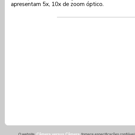
Câmera versus Câmera
O website
fornece especificações confiávei