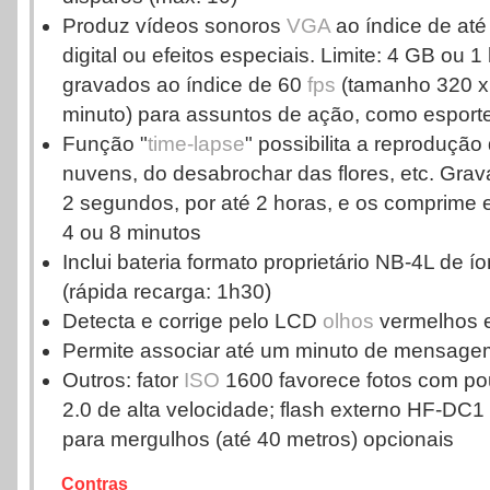
Produz vídeos sonoros
VGA
ao índice de at
digital ou efeitos especiais. Limite: 4 GB ou 
gravados ao índice de 60
fps
(tamanho 320 x
minuto) para assuntos de ação, como esport
Função "
time-lapse
" possibilita a reproduçã
nuvens, do desabrochar das flores, etc. Grav
2 segundos, por até 2 horas, e os comprime
4 ou 8 minutos
Inclui bateria formato proprietário NB-4L de ío
(rápida recarga: 1h30)
Detecta e corrige pelo LCD
olhos
vermelhos e
Permite associar até um minuto de mensagem
Outros: fator
ISO
1600 favorece fotos com p
2.0 de alta velocidade; flash externo HF-DC1
para mergulhos (até 40 metros) opcionais
Contras