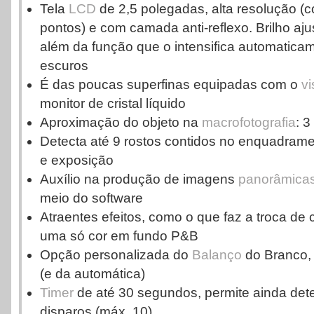
Tela
LCD
de 2,5 polegadas, alta resolução (c
pontos) e com camada anti-reflexo. Brilho aju
além da função que o intensifica automatic
escuros
É das poucas superfinas equipadas com o
vi
monitor de cristal líquido
Aproximação do objeto na
macrofotografia
: 3
Detecta até 9 rostos contidos no enquadrame
e exposição
Auxílio na produção de imagens
panorâmica
meio do software
Atraentes efeitos, como o que faz a troca de
uma só cor em fundo P&B
Opção personalizada do
Balanço
do Branco, 
(e da automática)
Timer
de até 30 segundos, permite ainda det
disparos (máx. 10)