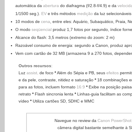
automática da
abertura
do diafragma (f/2.8-f/4.9) e da
velocid
1/1500 seg.).
EV
e três métodos
medição
da luz selecionáveis
10 modos de
cena
, entre eles: Aquário, Subaquático, Praia, Ne
O modo
seqüencial
produz 1,7 fotos por segundo, índice forn
Alcance do flash: 3,5 metros (extremo do zoom: 2 m)
Razoável consumo de energia: segundo a Canon, produz aprox
Vem com cartão de 32 MB (armazena 9 a 270 fotos, depende
Outros recursos
:
Luz
assist
. de foco
*
Além do Sépia e PB, seus
efeitos
permit
e da pele, contraste, nitidez e saturação
*
18 combinações e
para as fotos, incluem formato
16:9
*
Exibe na posição paisa
retrato
*
Flash sincronia lenta
*
Linhas-guia facilitam as com
vídeo
*
Utiliza cartões SD, SDHC e MMC
Navegue no review da
Canon PowerShot
câmera digital bastante semelhante à 