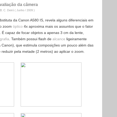
valiação da câmera
B. C. Deiró ( Junho / 2009
)
tituta da Canon A580 IS, revela alguns diferenciais em
, o zoom
óptico
4x aproxima mais os assuntos que o fator
. É capaz de focar objetos a apenas 3 cm da lente,
grafia
. Também possui flash de
alcance
ligeiramente
a Canon), que estimula composições um pouco além das
e reduzir pela metade (2 metros) ao aplicar o zoom.