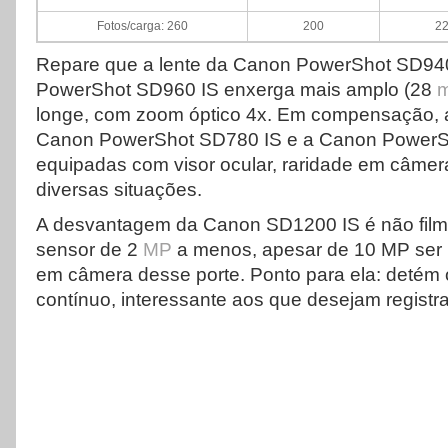
Fotos/carga: 260
200
2
Repare que a lente da Canon PowerShot SD94
PowerShot SD960 IS enxerga mais amplo (28
longe, com zoom óptico 4x. Em compensação, a
Canon PowerShot SD780 IS e a Canon PowerS
equipadas com visor ocular, raridade em câmera
diversas situações.
A desvantagem da Canon SD1200 IS é não film
sensor de 2
MP
a menos, apesar de 10 MP ser 
em câmera desse porte. Ponto para ela: detém
contínuo, interessante aos que desejam registr