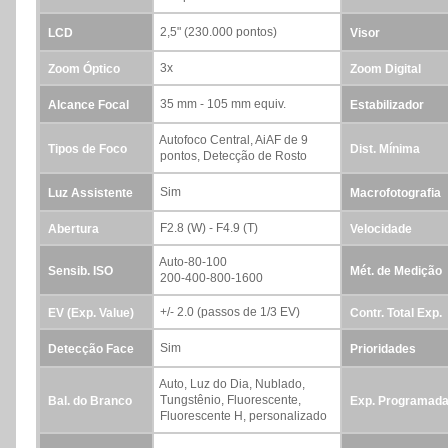
2,5" (230.000 pontos)
LCD
Visor
3x
Zoom Óptico
Zoom Digital
35 mm - 105 mm equiv.
Alcance Focal
Estabilizador
Autofoco Central, AiAF de 9
Tipos de Foco
Dist. Mínima
pontos, Detecção de Rosto
Sim
Luz Assistente
Macrofotografia
F2.8 (W) - F4.9 (T)
Abertura
Velocidade
Auto-80-100
Sensib. ISO
Mét. de Medição
200-400-800-1600
+/- 2.0 (passos de 1/3 EV)
EV (Exp. Value)
Contr. Total Exp.
Sim
Detecção Face
Prioridades
Auto, Luz do Dia, Nublado,
Tungstênio, Fluorescente,
Bal. do Branco
Exp. Programad
Fluorescente H, personalizado