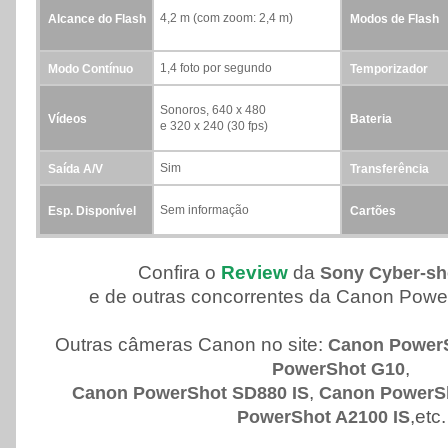
4,2 m (com zoom: 2,4 m)
Alcance do Flash
Modos de Flash
1,4 foto por segundo
Modo Contínuo
Temporizador
Sonoros, 640 x 480
Vídeos
Bateria
e 320 x 240 (30 fps)
Sim
Saída A/V
Transferência
Sem informação
Esp. Disponível
Cartões
Confira o
Review
da
Sony Cyber-sh
e de outras concorrentes da Canon Pow
Outras câmeras Canon no site:
Canon PowerS
,
PowerShot G10
,
Canon PowerShot SD880 IS
Canon PowerSh
,etc.
PowerShot A2100 IS