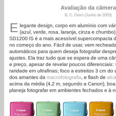
Avaliação da câmera
B. C. Deiró (Junho de 2009
)
E
legante design, corpo em alumínio com vár
(azul, verde, rosa, laranja, cinza e chumb
SD1200 IS é a mais acessível supercompacta d
no começo do ano. Fácil de usar, vem rechead
automáticos para quem deseja fotografar des
ajustes. Ela traz tudo que se espera de uma câm
e preço, apesar de revelar poucos diferenciais:
raridade em ultrafinas; foco a estreitos 3 cm d
dos amantes da
macrofotografia
, e flash de
alc
acima da média (4,2 m, segundo a Canon), boa
planeja fotografar em ambientes fechados e à no