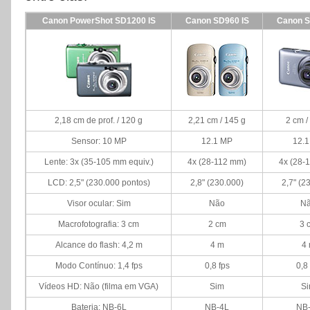
Canon PowerShot SD1200 IS
Canon SD960 IS
Canon S
2,18 cm de prof. / 120 g
2,21 cm / 145 g
2 cm /
Sensor: 10 MP
12.1 MP
12.
Lente: 3x (35-105 mm equiv.)
4x (28-112 mm)
4x (28-
LCD: 2,5" (230.000 pontos)
2,8" (230.000)
2,7" (2
Visor ocular: Sim
Não
N
Macrofotografia: 3 cm
2 cm
3 
Alcance do flash: 4,2 m
4 m
4
Modo Contínuo: 1,4 fps
0,8 fps
0,8
Vídeos HD: Não (filma em VGA)
Sim
S
Bateria: NB-6L
NB-4L
NB