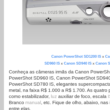
Canon PowerShot SD1200 IS
Ca
x
SD960 IS
Canon SD940 IS
Canon S
x
x
Conheça as câmeras irmãs da Canon PowerSh
PowerShot SD960 IS, Canon PowerShot SD940
PowerShot SD780 IS, elegantes supercompact
metal, na faixa R$ 1.000 a R$ 1.700. As quatr
como estabilizador,
luz
auxiliar de foco, escala
Branco
manual
, etc. Fique de olho, abaixo, nas
entre elas.