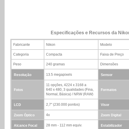
Especificações e Recursos da Nik
Fabricante
Nikon
Modelo
Categoria
Compacta
Faixa de Preço
Peso
240 gramas
Dimensões
13.5 megapixels
Resolução
Sensor
11 opções, 4224 x 3168 a
640 x 480, 3 qualidades (Fina,
Fotos
Formatos
Normal, Básica) / NRW (RAW)
2,7" (230.000 pontos)
LCD
Visor
4x
Zoom Óptico
Zoom Digital
28 mm - 112 mm equiv.
Alcance Focal
Estabilizador