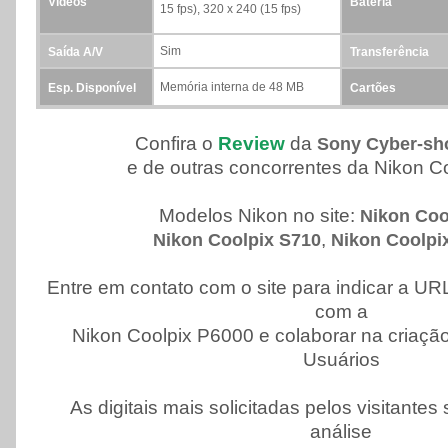
Vídeos
Bateria
15 fps), 320 x 240 (15 fps)
Sim
Saída A/V
Transferência
Memória interna de 48 MB
Esp. Disponível
Cartões
Confira o
Review
da
Sony Cyber-sh
e de outras concorrentes da Nikon C
Modelos Nikon no site:
Nikon Coo
,
Nikon Coolpix S710
Nikon Coolpi
Entre em contato com o site para indicar a URL
com a
Nikon Coolpix P6000 e colaborar na criaçã
Usuários
As digitais mais solicitadas pelos visitante
análise