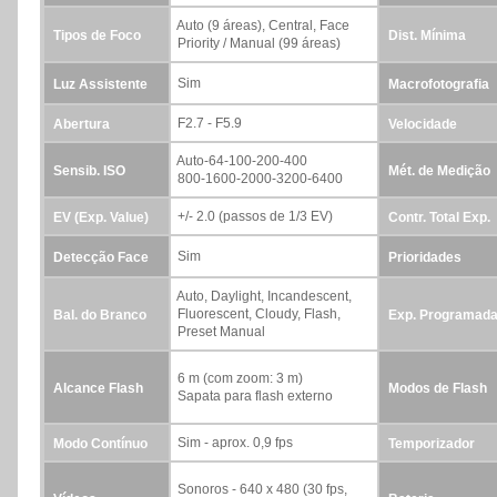
Auto (9 áreas), Central, Face
Tipos de Foco
Dist. Mínima
Priority / Manual (99 áreas)
Sim
Luz Assistente
Macrofotografia
F2.7 - F5.9
Abertura
Velocidade
Auto-64-100-200-400
Sensib. ISO
Mét. de Medição
800-1600-2000-3200-6400
+/- 2.0 (passos de 1/3 EV)
EV (Exp. Value)
Contr. Total Exp.
Sim
Detecção Face
Prioridades
Auto, Daylight, Incandescent,
Fluorescent, Cloudy, Flash,
Bal. do Branco
Exp. Programad
Preset Manual
6 m (com zoom: 3 m)
Alcance Flash
Modos de Flash
Sapata para flash externo
Sim - aprox. 0,9 fps
Modo Contínuo
Temporizador
Sonoros - 640 x 480 (30 fps,