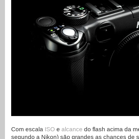
Com escala
ISO
e
alcance
do flash acima da mé
segundo a Nikon) são grandes as chances de 