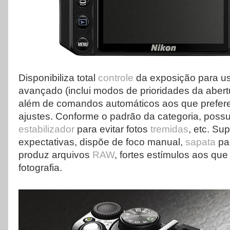
Disponibiliza total
controle
da exposição para us
avançado (inclui modos de prioridades da abert
além de comandos automáticos aos que preferem 
ajustes. Conforme o padrão da categoria, poss
estabilizador
para evitar fotos
tremidas
, etc. Su
expectativas, dispõe de foco manual,
sapata
par
produz arquivos
RAW
, fortes estímulos aos qu
fotografia.