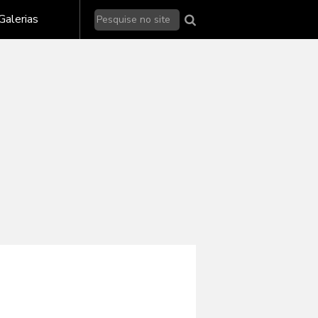
Galerias de fotos - Nikon
Galerias
Galerias de fotos - Sony
alerias de fotos - outras marcas