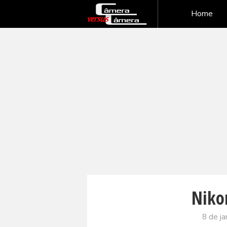
Home
Niko
8 de ja