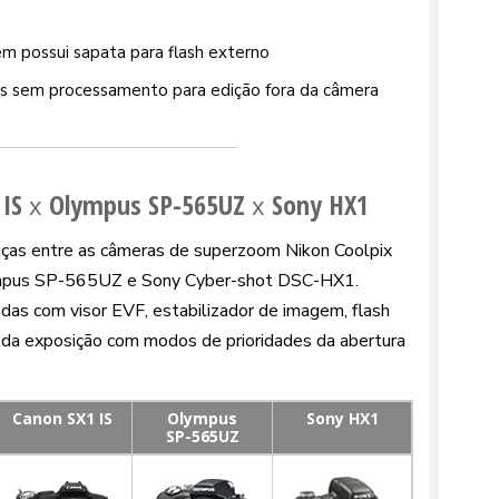
m possui sapata para flash externo
s sem processamento para edição fora da câmera
IS
Olympus SP-565UZ
Sony HX1
x
x
enças entre as câmeras de superzoom Nikon Coolpix
mpus SP-565UZ e Sony Cyber-shot DSC-HX1.
as com visor EVF, estabilizador de imagem, flash
l da exposição com modos de prioridades da abertura
Canon
SX1 IS
Olympus
Sony HX1
SP-565UZ