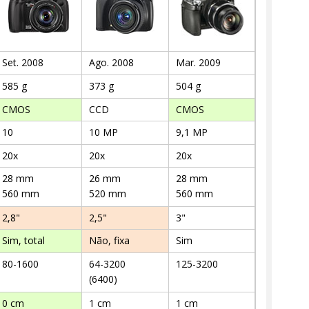
Set. 2008
Ago. 2008
Mar. 2009
585 g
373 g
504 g
CMOS
CCD
CMOS
10
10 MP
9,1 MP
20x
20x
20x
28 mm
26 mm
28 mm
560 mm
520 mm
560 mm
2,8"
2,5"
3"
Sim, total
Não, fixa
Sim
80-1600
64-3200
125-3200
(6400)
0 cm
1 cm
1 cm