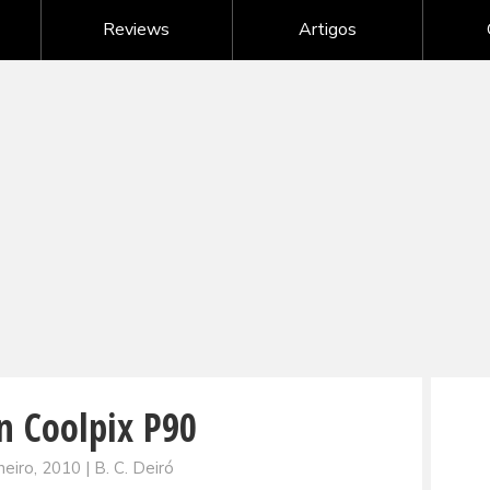
Nikon - câmeras digitais
Reviews
Artigos
Samsung - câmeras digitais
Sony - câmeras digitais
G
Câmeras digitais de outras marcas
n Coolpix P90
neiro, 2010 | B. C. Deiró