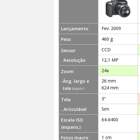
Fev. 2009
Lançamento
460 g
Peso
CCD
Sensor
12,1 MP
. Resolução
24x
Zoom
26 mm
Âng. largo e
624 mm
tele
(equiv.)
3"
Tela
Sim
. Articulável
64-6400
Escala ISO
(expans.)
1 cm
Fotos macro