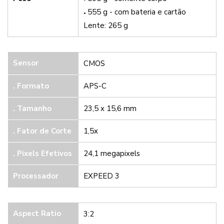
555 g - com bateria e cartão
Lente: 265 g
Sensor
CMOS
. Formato
APS-C
. Tamanho
23,5 x 15,6 mm
. Fator de Corte
1,5x
.
Pixels Efetivos
24,1 megapixels
Processador
EXPEED 3
Aspect Ratio
3:2