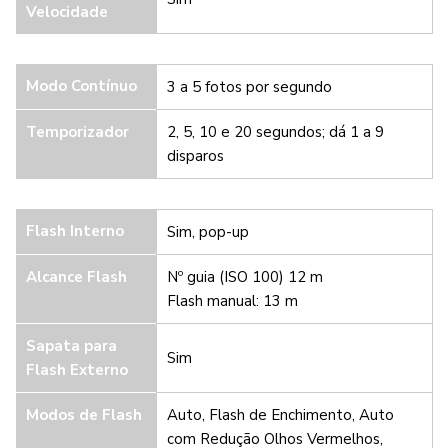
Velocidade
Modo Contínuo
3 a 5 fotos por segundo
Temporizador
2, 5, 10 e 20 segundos; dá 1 a 9
disparos
Flash Interno
Sim, pop-up
Alcance Flash
Nº guia (ISO 100) 12 m
Flash manual: 13 m
Sapata para
Sim
Flash Externo
Modos de Flash
Auto, Flash de Enchimento, Auto
com Redução Olhos Vermelhos,