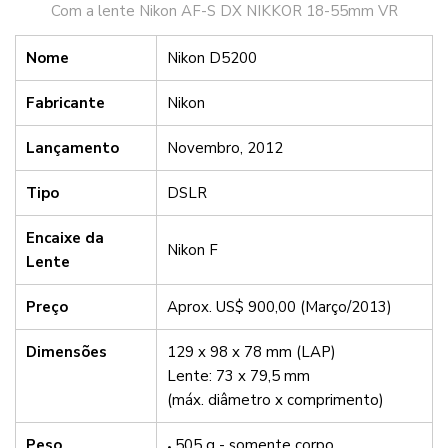
Com a lente Nikon AF-S DX NIKKOR
18-55mm VR
Nome
Nikon D5200
Fabricante
Nikon
Lançamento
Novembro, 2012
Tipo
DSLR
Encaixe da
Nikon F
Lente
Preço
Aprox. US$ 900,00 (Março/2013)
Dimensões
129 x 98 x 78 mm (LAP)
Lente: 73 x 79,5 mm
(máx. diâmetro x comprimento)
Peso
505 g - somente corpo