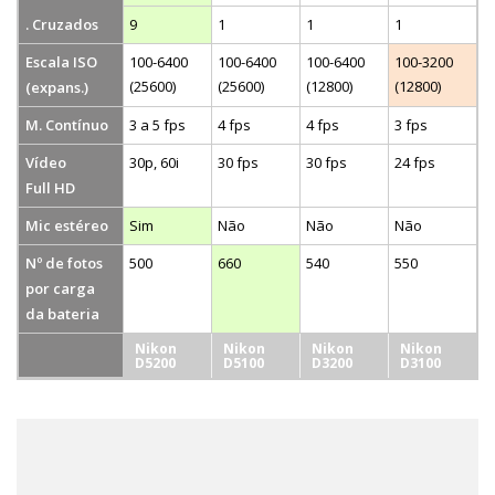
. Cruzados
9
1
1
1
Escala ISO
100-6400
100-6400
100-6400
100-3200
(25600)
(25600)
(12800)
(12800)
(expans.)
M. Contínuo
3 a 5 fps
4 fps
4 fps
3 fps
Vídeo
30p, 60i
30 fps
30 fps
24 fps
Full HD
Mic estéreo
Sim
Não
Não
Não
Nº de fotos
500
660
540
550
por carga
da bateria
Nikon
Nikon
Nikon
Nikon
D5200
D5100
D3200
D3100