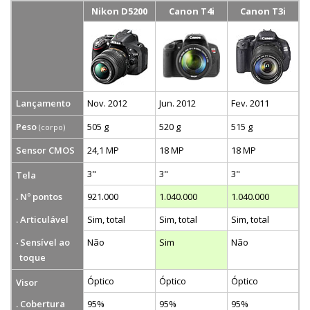
Nikon D5200
Canon T4i
Canon T3i
Lançamento
Nov. 2012
Jun. 2012
Fev. 2011
Peso
505 g
520 g
515 g
(corpo)
Sensor CMOS
24,1 MP
18 MP
18 MP
3"
3"
3"
Tela
. Nº pontos
921.000
1.040.000
1.040.000
. Articulável
Sim, total
Sim, total
Sim, total
Sensível ao
Não
Sim
Não
toque
Óptico
Óptico
Óptico
Visor
. Cobertura
95%
95%
95%