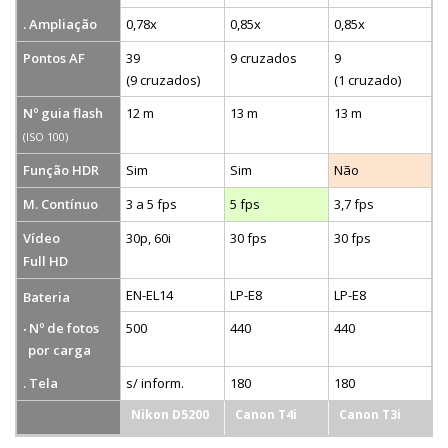
. Ampliação
0,78x
0,85x
0,85x
Pontos AF
39
9 cruzados
9
(9 cruzados)
(1 cruzado)
Nº guia flash
12 m
13 m
13 m
(ISO 100)
Função HDR
Sim
Sim
Não
M. Contínuo
3 a 5 fps
5 fps
3,7 fps
Vídeo
30p, 60i
30 fps
30 fps
Full HD
EN-EL14
LP-E8
LP-E8
Bateria
Nº de fotos
500
440
440
por carga
. Tela
s/ inform.
180
180
Nikon D5200
Canon T4i
Canon T3i