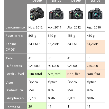
D5200
D5100
D3200
D3100
Lançamento
Nov. 2012
Abr. 2011
Abr. 2012
Ago. 2010
Peso
505 g
510 g
455 g
450 g
(corpo)
Sensor
24,1 MP
16,2 MP
24,2 MP
14,2 MP
CMOS
3"
3"
3"
3"
Tela
. Nº pontos
921.000
921.000
921.000
230.000
. Articulável
Sim, total
Sim, total
Não, fixa
Não, fixa
Óptico
Óptico
Óptico
Óptico
Visor
. Cobertura
95%
95%
95%
95%
. Ampliação
0,78x
0,78x
0,80x
0,80x
39
11
11
11
Pontos AF