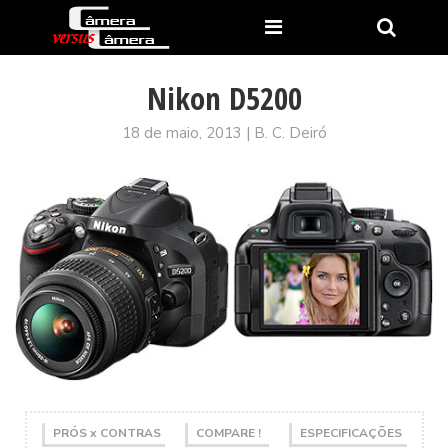
Nikon D5200
18 de maio, 2013 | B. C. Deiró
PRÓS x CONTRAS
COMPARE !
ESPECIFICAÇÕES