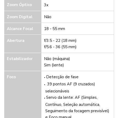
Zoom Óptico
3x
Zoom Digital
Não
Alcance Focal
18 - 55 mm
Abertura
f/3.5 - 22 (18 mm)
f/5.6 - 36 (55 mm)
Estabilizador
Não (máquina)
Sim (lente)
Foco
Detecção de fase
39 pontos AF (9 cruzados)
selecionáveis
Servo da lente: AF (Simples,
Contínuo, Seleção automática,
Seguimento da focagem previsível)
e Foco manual