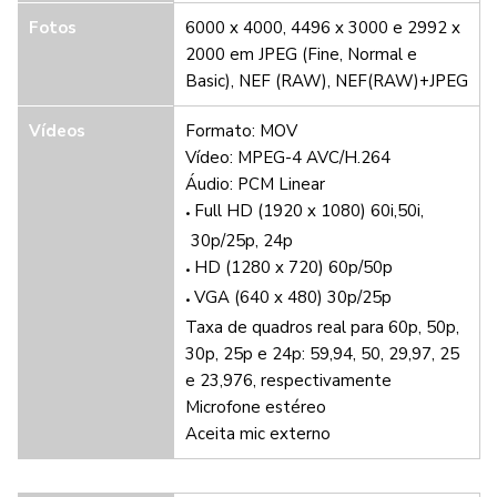
Fotos
6000 x 4000, 4496 x 3000 e 2992 x
2000 em JPEG (Fine, Normal e
Basic), NEF (RAW), NEF(RAW)+JPEG
Vídeos
Formato: MOV
Vídeo: MPEG-4 AVC/H.264
Áudio: PCM Linear
Full HD (1920 x 1080) 60i,50i,
30p/25p, 24p
HD (1280 x 720)
60p/50p
VGA (640 x 480) 30p/25p
Taxa de quadros real para 60p, 50p,
30p, 25p e 24p: 59,94, 50, 29,97, 25
e 23,976, respectivamente
Microfone estéreo
Aceita mic externo