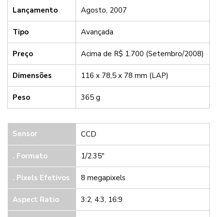
Lançamento
Agosto, 2007
Tipo
Avançada
Preço
Acima de R$ 1.700 (Setembro/2008)
Dimensões
116 x 78,5 x 78 mm (LAP)
Peso
365 g
Sensor
CCD
. Formato
1/2.35"
.
Pixels Efetivos
8 megapixels
Aspect Ratio
3:2, 4:3, 16:9