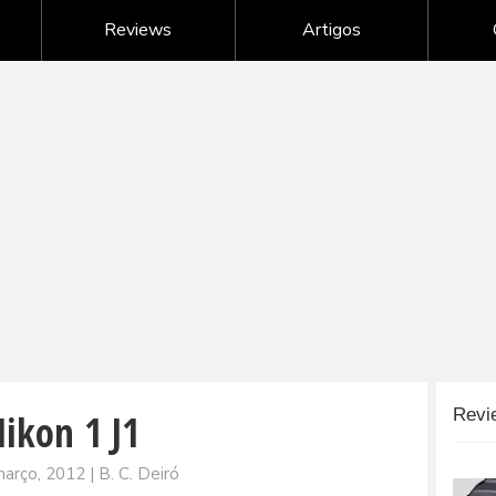
Nikon - câmeras digitais
Reviews
Artigos
Samsung - câmeras digitais
Sony - câmeras digitais
G
Câmeras digitais de outras marcas
ikon 1 J1
arço, 2012 | B. C. Deiró