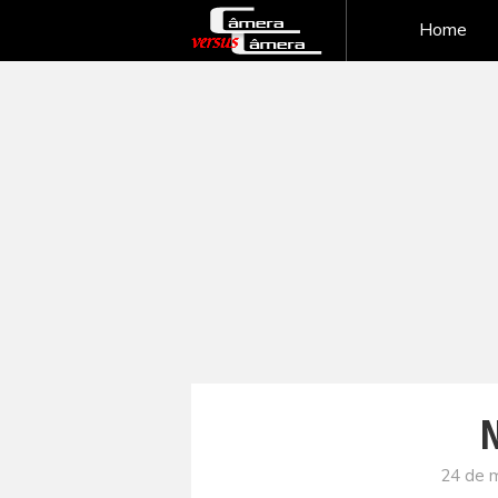
Home
N
24 de m