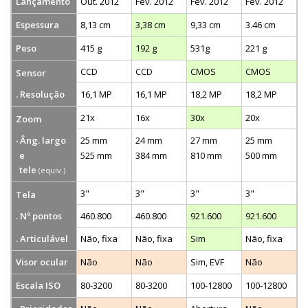
Lançamento
Out. 2012
Fev. 2012
Fev. 2012
Fev. 2012
Espessura
8,13 cm
3,38 cm
9,33 cm
3.46 cm
Peso
415 g
192 g
531g
221 g
CCD
CCD
CMOS
CMOS
Sensor
. Resolução
16,1 MP
16,1 MP
18,2 MP
18,2 MP
21x
16x
30x
20x
Zoom
Âng. largo
25 mm
24 mm
27 mm
25 mm
e
525 mm
384 mm
810 mm
500 mm
tele
(equiv.)
3"
3"
3"
3"
Tela
. Nº pontos
460.800
460.800
921.600
921.600
. Articulável
Não, fixa
Não, fixa
Sim
Não, fixa
Visor ocular
Não
Não
Sim, EVF
Não
Escala ISO
80-3200
80-3200
100-12800
100-12800