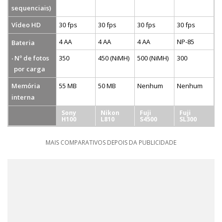
sequenciais)
Vídeo HD
30 fps
30 fps
30 fps
30 fps
4 AA
4 AA
4 AA
NP-85
Bateria
Nº de fotos
350
450 (NiMH)
500 (NiMH)
300
por carga
Memória
55 MB
50 MB
Nenhum
Nenhum
interna
Sony
Nikon
Fuji
Fuji
H100
L810
S4500
SL300
MAIS COMPARATIVOS DEPOIS DA PUBLICIDADE