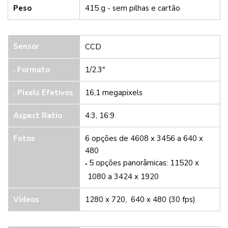
Peso
415 g - sem pilhas e cartão
Sensor
CCD
. Formato
1/2.3"
.
Pixels Efetivos
16,1 megapixels
Aspect Ratio
4:3, 16:9
Fotos
6 opções de 4608 x 3456 a 640 x
480
5 opções panorâmicas: 11520 x
1080 a 3424 x 1920
Vídeos
1280 x 720, 640 x 480 (30 fps)