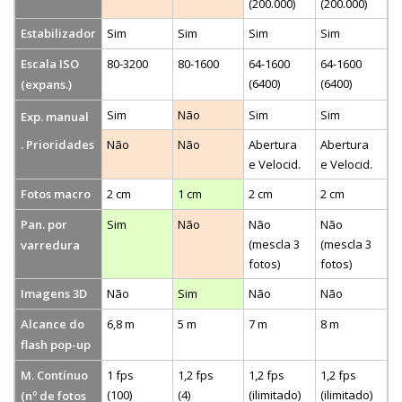
(200.000)
(200.000)
Estabilizador
Sim
Sim
Sim
Sim
Escala ISO
80-3200
80-1600
64-1600
64-1600
(6400)
(6400)
(expans.)
Sim
Não
Sim
Sim
Exp. manual
. Prioridades
Não
Não
Abertura
Abertura
e Velocid.
e Velocid.
Fotos macro
2 cm
1 cm
2 cm
2 cm
Pan. por
Sim
Não
Não
Não
(mescla 3
(mescla 3
varredura
fotos)
fotos)
Imagens 3D
Não
Sim
Não
Não
Alcance do
6,8 m
5 m
7 m
8 m
flash pop-up
M. Contínuo
1 fps
1,2 fps
1,2 fps
1,2 fps
(100)
(4)
(ilimitado)
(ilimitado)
(nº de fotos