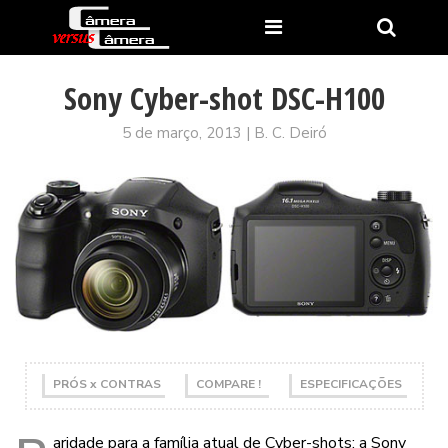
Sony Cyber-shot DSC-H100
5 de março, 2013 | B. C. Deiró
PRÓS x CONTRAS
COMPARE !
ESPECIFICAÇÕES
aridade para a família atual de Cyber-shots: a Sony