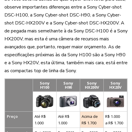
observe importantes diferenças entre a Sony Cyber-shot
DSC-H100, a Sony Cyber-shot DSC-H90, a Sony Cyber-
shot DSC-HX200V e a Sony Cyber-shot DSC-HX200V. A
de pegada mais semelhante à da Sony DSC-H100 é a Sony
HX200V, mas esta é uma câmera de recursos mais
avançados que, portanto, requer maior orçamento. As de
especificações próximas às da Sony H100 são a Sony H90
e a Sony HX20V, esta última, também mais cara, está entre
as compactas top de linha da Sony.
Sony
Sony
Sony
Sony
H100
H90
HX200V
HX20V
Preço
Até R$
Até R$
Acima de
R$ 1.000
1.000
1.000
R$ 1.700
a R$ 1.700