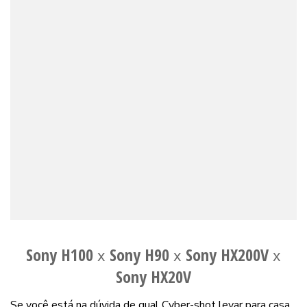
Sony H100
Sony H90
Sony HX200V
x
x
x
Sony HX20V
Se você está na dúvida de qual Cyber-shot levar para casa,