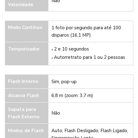
Não
Velocidade
Modo Contínuo
1 foto por segundo para até 100
disparos (16,1 MP)
Temporizador
2 e 10 segundos
Autorretrato para 1 ou 2 pessoas
Flash Interno
Sim, pop-up
Alcance Flash
6,8 m (zoom: 3,7 m)
Sapata para
Não
Flash Externo
Modos de Flash
Auto, Flash Desligado, Flash Ligado,
Sincronização Lenta