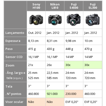
Sony
Nikon
Fuji
Fuji
H100
L810
S4500
SL300
Lançamento
Out. 2012
Jan. 2012
Jan. 2012
Jan. 2012
Espessura
8,13 cm
8,31 cm
9,98 cm
10 cm
Peso
415 g
430 g
448 g
470 g
Sensor CCD
16,1 MP
16,1 MP
14 MP
14 MP
21x
26x
30x
30x
Zoom
Âng. largo e
25 mm
22,5 mm
24 mm
24 mm
tele
525 mm
585 mm
720 mm
720 mm
(equiv.)
3"
3"
3"
3"
Tela
. Nº pontos
460.800
921.000
230.000
460.000
Visor ocular
Não
Não
EVF 0,20"
EVF 0,20"