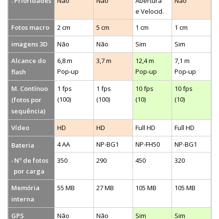
. Prioridades
Não
Não
Abertura
Não
e Velocid.
Fotos macro
2 cm
5 cm
1 cm
1 cm
imagens 3D
Não
Não
Sim
Sim
Alcance do
6,8 m
3,7 m
12,4 m
7,1 m
Pop-up
Pop-up
Pop-up
flash
M. Contínuo
1 fps
1 fps
10 fps
10 fps
(100)
(100)
(10)
(10)
(fotos por
sequência)
Vídeo
HD
HD
Full HD
Full HD
4 AA
NP-BG1
NP-FH50
NP-BG1
Bateria
Nº de fotos
350
290
450
320
por carga
Memória
55 MB
27 MB
105 MB
105 MB
interna
GPS
Não
Não
Sim
Sim