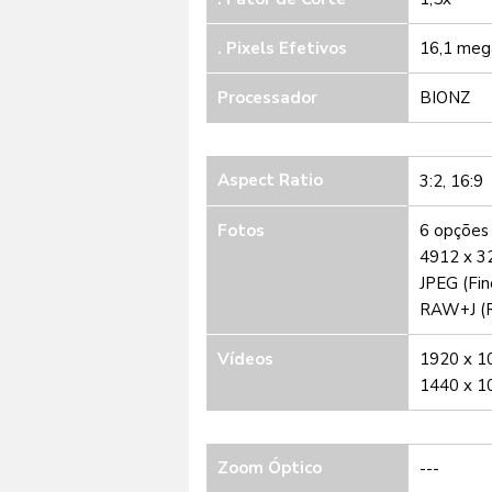
.
Pixels Efetivos
16,1 meg
Processador
BIONZ
Aspect Ratio
3:2, 16:9
Fotos
6 opções 
4912 x 3
JPEG (Fin
RAW+J (
Vídeos
1920 x 1
1440 x 10
Zoom Óptico
---