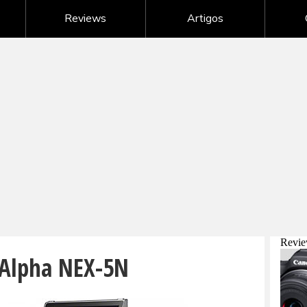
Nikon - câmeras digitais
Reviews
Artigos
Samsung - câmeras digitais
Sony - câmeras digitais
G
Câmeras digitais de outras marcas
 Alpha NEX-5N