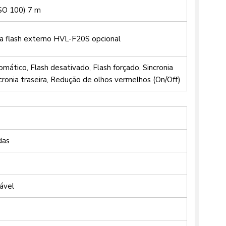
ISO 100) 7 m
a flash externo HVL-F20S opcional
omático, Flash desativado, Flash forçado, Sincronia
ncronia traseira, Redução de olhos vermelhos (On/Off)
das
nável