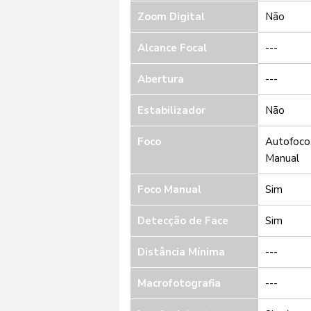
Zoom Digital
Não
Alcance Focal
---
Abertura
---
Estabilizador
Não
Foco
Autofoco,
Manual
Foco Manual
Sim
Detecção de Face
Sim
Distância Mínima
---
Macrofotografia
---