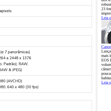
apixels
(e 7 panorâmicas)
264 a 2448 x 1376
o, Padrão), RAW,
RAW & JPEG)
080 (AVCHD)
80, 640 x 480 (30 fps)