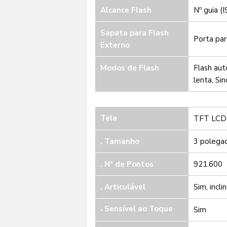
Alcance Flash
Nº guia (
Sapata para Flash
Porta par
Externo
Modos de Flash
Flash aut
lenta, Si
Tela
TFT LCD
. Tamanho
3 polega
. Nº de Pontos
921.600
.
Articulável
Sim, incli
Sensível ao Toque
Sim