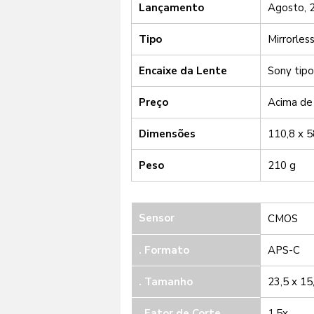
Lançamento
Agosto, 
Tipo
Mirrorles
Encaixe da Lente
Sony tip
Preço
Acima de
Dimensões
110,8 x 5
Peso
210 g
Sensor
CMOS
. Formato
APS-C
. Tamanho
23,5 x 1
. Fator de Corte
1,5x