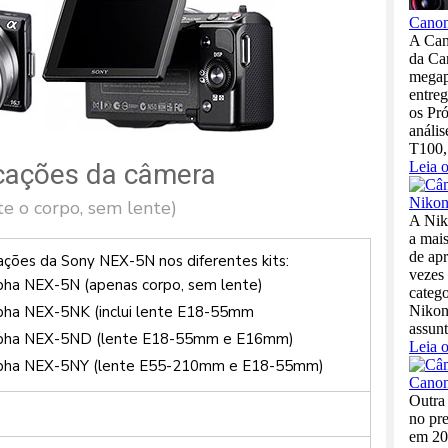
icações da câmera
e o corpo, sem lente)
ções da Sony NEX-5N nos diferentes kits:
pha NEX-5N (apenas corpo, sem lente)
pha NEX-5NK (inclui lente E18-55mm
pha NEX-5ND (lente E18-55mm e E16mm)
pha NEX-5NY (lente E55-210mm e E18-55mm)