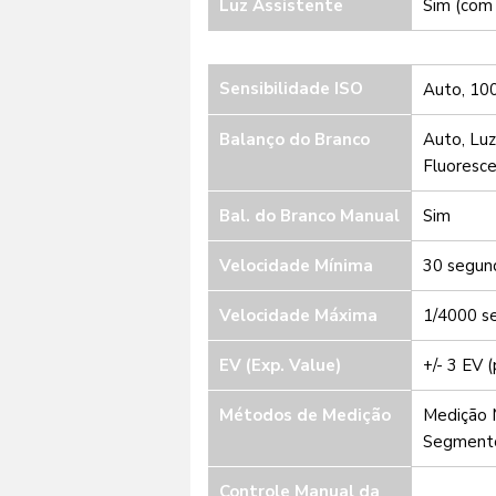
Luz Assistente
Sim (com
Sensibilidade ISO
Auto, 10
Balanço do Branco
Auto, Luz
Fluoresce
Bal. do Branco Manual
Sim
Velocidade Mínima
30 segun
Velocidade Máxima
1/4000 s
EV (Exp. Value)
+/- 3 EV 
Métodos de Medição
Medição M
Segmento
Controle Manual da