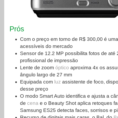
Prós
Com o preço em torno de R$ 300,00 é um
acessíveis do mercado
Sensor de 12.2 MP possibilita fotos de até 
profissional de impressão
Lente de zoom
óptico
aproxima 4x os assun
ângulo largo de 27 mm
Equipada com
luz
assistente de foco, disp
desse preço
O modo Smart Auto identifica e ajusta a c
de
cena
e o Beauty Shot aplica retoques fac
Samsung ES25 detecta faces, sorrisos e p
Recurso de digitais mais caras, o Bal. do
B