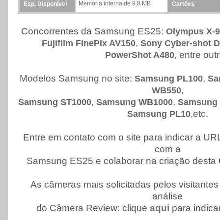
Memória interna de 9,8 MB
Esp. Disponível
Cartões
Concorrentes da Samsung ES25:
Olympus X-9
,
Fujifilm FinePix AV150
Sony Cyber-shot 
, entre out
PowerShot A480
Modelos Samsung no site:
,
Samsung PL100
Sa
,
WB550
,
,
Samsung ST1000
Samsung WB1000
Samsung 
,etc.
Samsung PL10
Entre em contato com o site para indicar a URL
com a
Samsung ES25 e colaborar na criação desta
As câmeras mais solicitadas pelos visitante
análise
do Câmera Review: clique
aqui
para indic