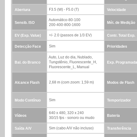
F3.5 (W) - F5.0 (T)
Abertura
Velocidade
Automático-80-100
Sensib. ISO
Mét. de Medição
200-400-800-1600
+/- 2.0 (passos de 1/3 EV)
EV (Exp. Value)
Contr. Total Exp.
Sim
Detecção Face
Prioridades
Auto, Luz do dia, Nublado,
Tungstênio, Fluorescente_H,
Bal. do Branco
Exp. Programad
Fluorescente_L, Manual
2,68 m (com zoom: 1,59 m)
Alcance Flash
Modos de Flash
Sim
Modo Contínuo
Temporizador
640 x 480, 320 x 240
Vídeos
Bateria
30/15 fps - sonoro ou mudo
Sim (cabo A/V não incluso)
Saída A/V
Transferência