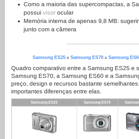
Como a maioria das supercompactas, a 
possui
visor
ocular
Memória interna de apenas 9,8 MB: sugeri
junto com a câmera
Samsung ES25
Samsung ES70
Samsung ES6
x
x
Quadro comparativo entre a Samsung ES25 e su
Samsung ES70, a Samsung ES60 e a Samsung
preço, design e recursos bastante semelhantes
importantes diferenças entre elas.
Samsung ES25
Samsung ES70
Samsun