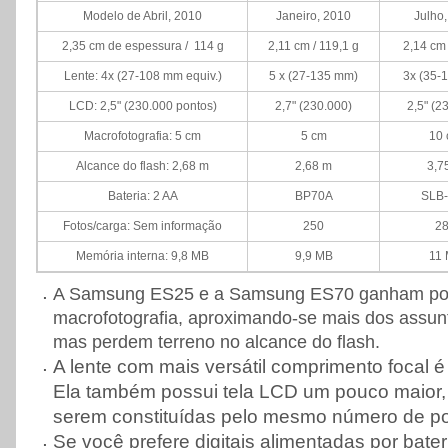
Modelo de Abril, 2010
Janeiro, 2010
Julho
2,35 cm de espessura / 114 g
2,11 cm / 119,1 g
2,14 cm
Lente: 4x (27-108 mm equiv.)
5 x (27-135 mm)
3x (35-
LCD: 2,5" (230.000 pontos)
2,7" (230.000)
2,5" (2
Macrofotografia: 5 cm
5 cm
10
Alcance do flash: 2,68 m
2,68 m
3,7
Bateria: 2 AA
BP70A
SLB
Fotos/carga: Sem informação
250
2
Memória interna: 9,8 MB
9,9 MB
11
A Samsung ES25 e a Samsung ES70 ganham po
.
macrofotografia, aproximando-se mais dos assunt
mas perdem terreno no alcance do flash.
A lente com mais versátil comprimento focal
.
Ela também possui tela LCD um pouco maior,
serem constituídas pelo mesmo número de po
Se você prefere digitais alimentadas por bater
.