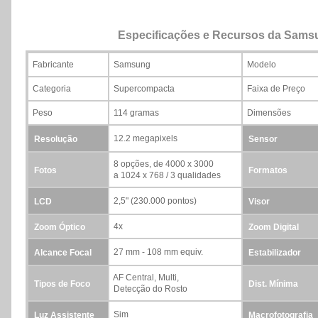
Especificações e Recursos da Sam
Fabricante
Samsung
Modelo
Categoria
Supercompacta
Faixa de Preço
Peso
114 gramas
Dimensões
12.2 megapixels
Resolução
Sensor
8 opções, de 4000 x 3000
Fotos
Formatos
a 1024 x 768 / 3 qualidades
2,5" (230.000 pontos)
LCD
Visor
4x
Zoom Óptico
Zoom Digital
27 mm - 108 mm equiv.
Alcance Focal
Estabilizador
AF Central, Multi,
Tipos de Foco
Dist. Mínima
Detecção do Rosto
Sim
Luz Assistente
Macrofotografia