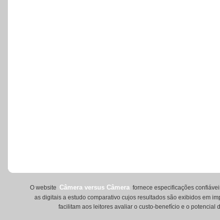
Câmera versus Câmera
O website
fornece especificações confiávei
as digitais a estudo comparativo cujos resultados são exibidos em i
facilitam aos leitores avaliar o custo-benefício e o potencial