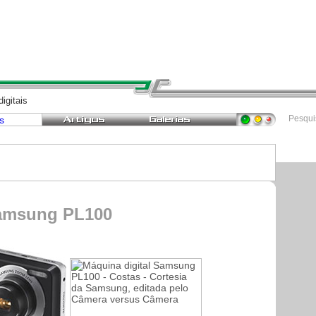
igitais
Pesqu
amsung PL100