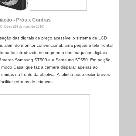
iação - Prós x Contras
 C. Deiró (24 de maio de 2010
)
 seção das digitais de preço acessível o sistema de LCD
, além do monitor convencional, uma pequena tela frontal
istema foi introduzido no segmento das máquinas digitais
câmeras Samsung ST500 e a Samsung ST550. Em adição,
modo Casal que faz a câmera disparar apenas ao
nidas na frente da objetiva. A telinha pode exibir breves
ilitar retratos de crianças.