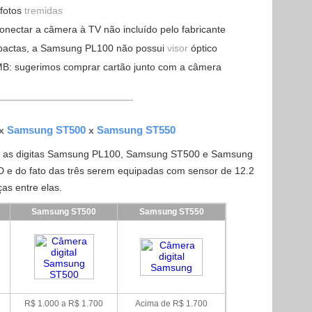
 fotos
tremidas
onectar a câmera à TV não incluído pelo fabricante
pactas, a Samsung PL100 não possui
visor
óptico
MB: sugerimos comprar cartão junto com a câmera
Samsung ST500
Samsung ST550
x
x
e as digitas Samsung PL100, Samsung ST500 e Samsung
 e do fato das três serem equipadas com sensor de 12.2
ças entre elas.
Samsung ST500
Samsung ST550
R$ 1.000 a R$ 1.700
Acima de R$ 1.700