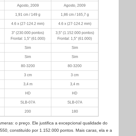
Agosto, 2009
Agosto, 2009
1,91 cm / 149 g
1,86 cm / 165,7 g
4.6 x (27-124.2 mm)
4.6 x (27-124.2 mm)
3" (230.000 pontos)
3,5" (1.152.000 pontos)
Frontal: 1,5" (61.000)
Frontal: 1,5" (61.000)
Sim
Sim
Sim
Sim
80-3200
80-3200
3 cm
3 cm
3,4 m
3,4 m
HD
HD
SLB-07A
SLB-07A
200
180
eras: o preço. Ele justifica a excepcional qualidade do
0, constituído por 1.152.000 pontos. Mais caras, ela e a