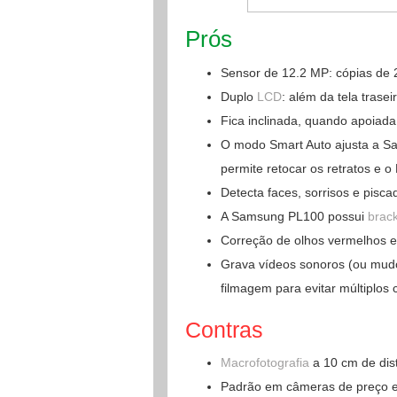
Prós
Sensor de 12.2 MP: cópias de 2
Duplo
LCD
: além da tela trasei
Fica inclinada, quando apoiada, 
O modo Smart Auto ajusta a 
permite retocar os retratos e o
Detecta faces, sorrisos e pisca
A Samsung PL100 possui
brack
Correção de olhos vermelhos em
Grava vídeos sonoros (ou mudos
filmagem para evitar múltiplos c
Contras
Macrofotografia
a 10 cm de dist
Padrão em câmeras de preço 