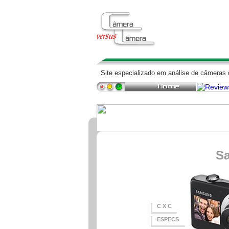
Site especializado em análise de câmeras d
S
C X C
ESPECS